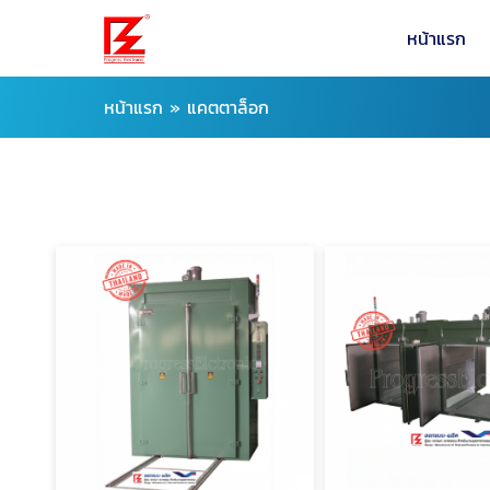
หน้าแรก
หน้าแรก
»
แคตตาล็อก