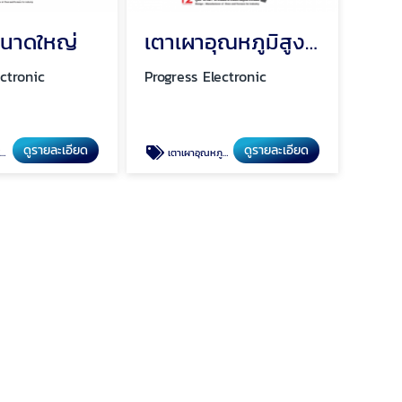
ขนาดใหญ่
เตาเผาอุณหภูมิสูง 1000 องศาเซลเซียส
ectronic
Progress Electronic
ดูรายละเอียด
ดูรายละเอียด
่
เตาเผาอุณหภูมิสูง 1000 องศา