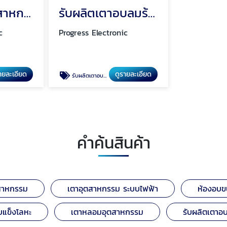
เตาหลอมอุตสาหกรรม
รับผลิตเตาอบลมร้อนแบบสายพาน
c
Progress Electronic
ายละเอียด
ดูรายละเอียด
รับผลิตเตาอบลมร้อนแบบสายพาน
คำค้นสินค้า
สาหกรรม
เตาอุตสาหกรรม ระบบไฟฟ้า
ห้องอบข
บแข็งโลหะ
เตาหลอมอุตสาหกรรม
รับผลิตเตา