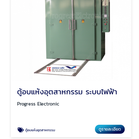
ตู้อบแห้งอุตสาหกรรม ระบบไฟฟ้า
Progress Electronic
ดูรายละเอียด
ตู้อบแห้งอุตสาหกรรม