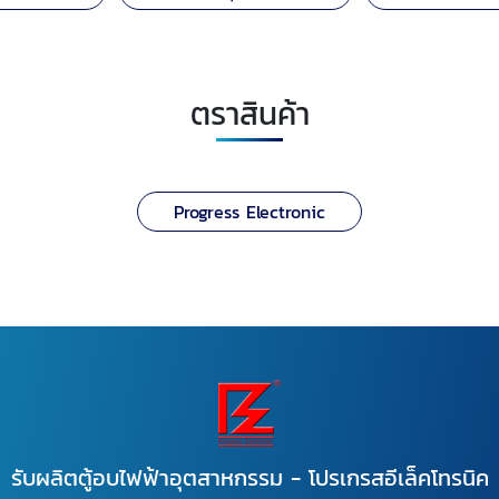
ตราสินค้า
Progress Electronic
รับผลิตตู้อบไฟฟ้าอุตสาหกรรม - โปรเกรสอีเล็คโทรนิค