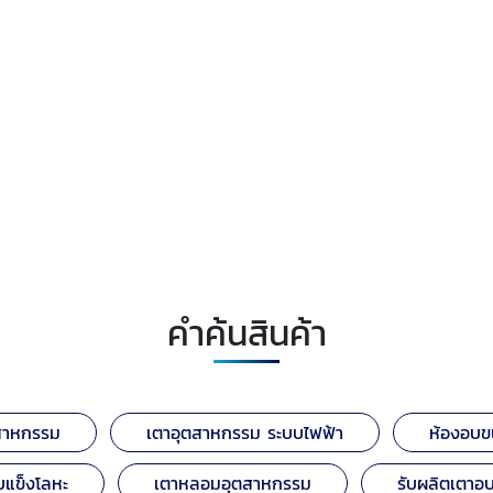
คำค้นสินค้า
สาหกรรม
เตาอุตสาหกรรม ระบบไฟฟ้า
ห้องอบข
บแข็งโลหะ
เตาหลอมอุตสาหกรรม
รับผลิตเตา