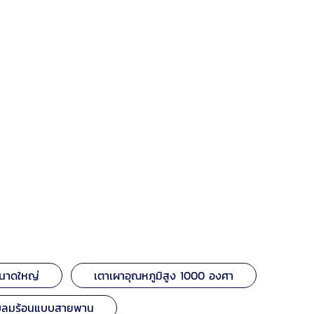
นาดใหญ่
เตาเผาอุณหภูมิสูง 1000 องศา
อบลมร้อนแบบสายพาน