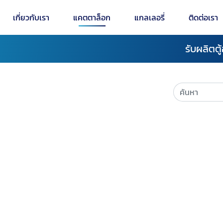
เกี่ยวกับเรา
แคตตาล็อก
แกลเลอรี่
ติดต่อเรา
รับผลิตต