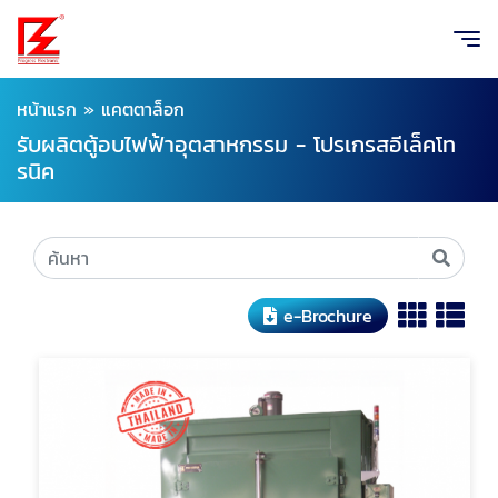
หน้าแรก
»
แคตตาล็อก
รับผลิตตู้อบไฟฟ้าอุตสาหกรรม - โปรเกรสอีเล็คโท
รนิค
e-Brochure