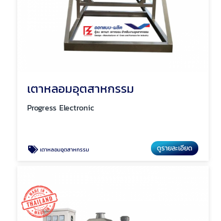
เตาหลอมอุตสาหกรรม
Progress Electronic
ดูรายละเอียด
เตาหลอมอุตสาหกรรม