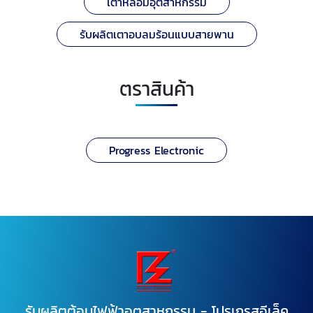
เตาหลอมอุตสาหกรรม
รับผลิตเตาอบลมร้อนแบบสายพาน
ตราสินค้า
Progress Electronic
รับผลิตตู้อบไฟฟ้าอุตสาหกรรม - โปรเกรสอีเล็ค