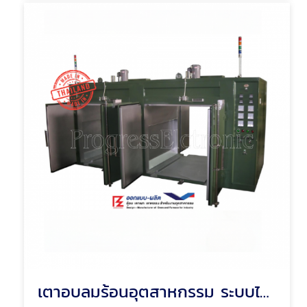
เตาอบลมร้อนอุตสาหกรรม ระบบไฟฟ้า