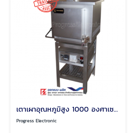
เตาเผาอุณหภูมิสูง 1000 องศาเซลเซียส
Progress Electronic