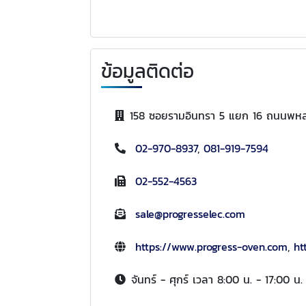
ข้อมูลติดต่อ
158 ซอยรามอินทรา 5 แยก 16 ถนนพหล
02-970-8937
,
081-919-7594
02-552-4563
sale@progresselec.com
https://www.progress-oven.com
,
ht
จันทร์ - ศุกร์ เวลา 8:00 น. - 17:00 น.