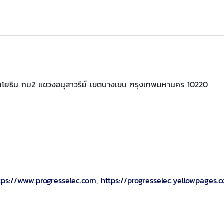
โยธิน กม2 แขวงอนุสาวรีย์ เขตบางเขน กรุงเทพมหานคร 10220
tps://www.progresselec.com
,
https://progresselec.yellowpages.c