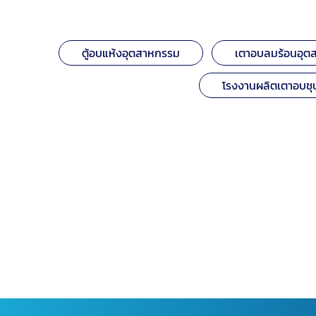
ตู้อบแห้งอุตสาหกรรม
เตาอบลมร้อนอุต
โรงงานผลิตเตาอบชุ