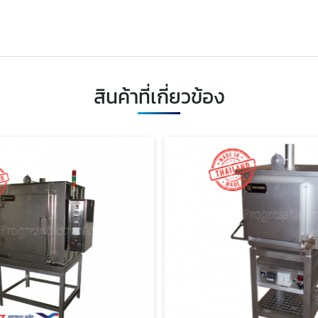
สินค้าที่เกี่ยวข้อง