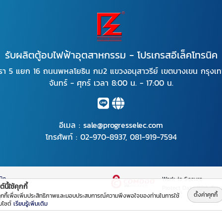
รับผลิตตู้อบไฟฟ้าอุตสาหกรรม - โปรเกรสอีเล็คโทรนิค
รา 5 แยก 16 ถนนพหลโยธิน กม2 แขวงอนุสาวรีย์ เขตบางเขน กรุง
จันทร์ - ศุกร์ เวลา 8:00 น. - 17:00 น.
อีเมล :
sale@progresselec.com
โทรศัพท์ :
02-970-8937
,
081-919-7594
นิค
Work is Secure
์นี้ใช้คุกกี้
Protect Data With Enc
ตั้งค่าคุกกี้
คุกกี้เพื่อเพิ่มประสิทธิภาพและมอบประสบการณ์ความพึงพอใจของท่านในการใช้
็บไซต์
เรียนรู้เพิ่มเติม