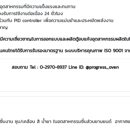
อุตสาหกรรมที่มีความแข็งแรงและทนทาน
รับการใช้งานต่อเนื่อง 24 ชั่วโมง
ร่วมกับ PID controller เพื่อความแม่นยำและประหยัดพลังงาน
วชาญ
ามีความเชี่ยวชาญในการออกแบบและผลิต
ตู้อบแห้งอุตสาหกรรมผลิตใน
นคนไทยได้รับการรับรองมาตรฐาน ระบบบริหารคุณภาพ ISO 9001 จ
สอบถาม Tel : 0-2970-8937 Line ID: @progress_oven
ชิ้นงาน ชุบ/เคลือบ สี น้ำยา ในอตสาหกรรมชิ้นส่วนยานยนต์ อากา