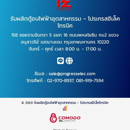
รับผลิตตู้อบไฟฟ้าอุตสาหกรรม - โปรเกรสอีเล็ค
โทรนิค
158 ซอยรามอินทรา 5 แยก 16 ถนนพหลโยธิน กม2 แขวง
อนุสาวรีย์ เขตบางเขน กรุงเทพมหานคร 10220
จันทร์ - ศุกร์ เวลา 8:00 น. - 17:00 น.
อีเมล :
sale@progresselec.com
โทรศัพท์ :
02-970-8937
,
081-919-7594
© 2569
รับผลิตตู้อบไฟฟ้าอุตสาหกรรม - โปรเกรสอีเล็คโทรนิค