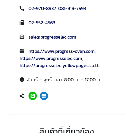
02-970-8937
,
081-919-7594
02-552-4563
sale@progresselec.com
https://www.progress-oven.com
,
https://www.progresselec.com
,
https://progresselec.yellowpages.co.th
จันทร์ - ศุกร์ เวลา 8:00 น. - 17:00 น.
สินค้าที่เกี่ยวข้อง