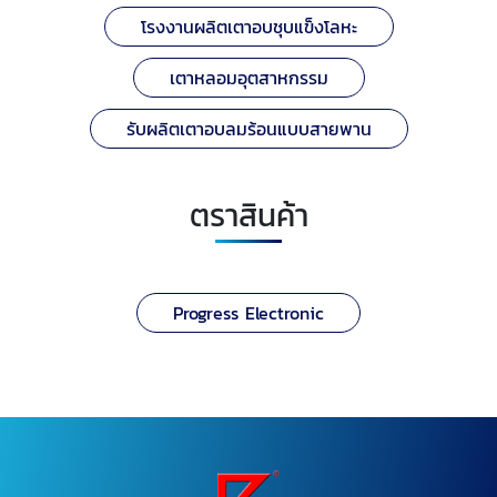
โรงงานผลิตเตาอบชุบแข็งโลหะ
เตาหลอมอุตสาหกรรม
รับผลิตเตาอบลมร้อนแบบสายพาน
ตราสินค้า
Progress Electronic