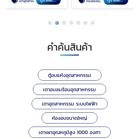
ดูรายละเอียด
ดูรายละเอียด
เตาอุตสาหกรรม ระบบไฟฟ้า
ห้องอบขนาดใหญ่
คำค้นสินค้า
ตู้อบแห้งอุตสาหกรรม
เตาอบลมร้อนอุตสาหกรรม
เตาอุตสาหกรรม ระบบไฟฟ้า
ห้องอบขนาดใหญ่
เตาเผาอุณหภูมิสูง 1000 องศา