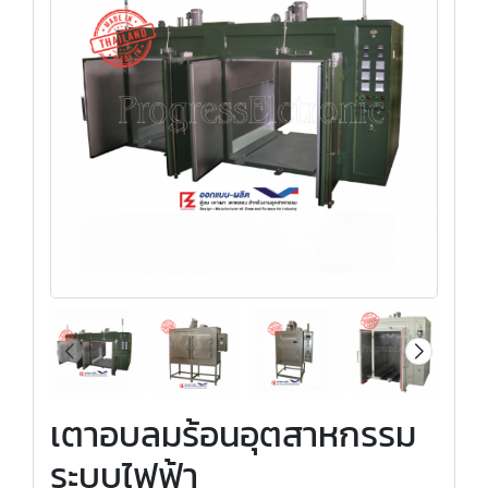
เตาอบลมร้อนอุตสาหกรรม
ระบบไฟฟ้า