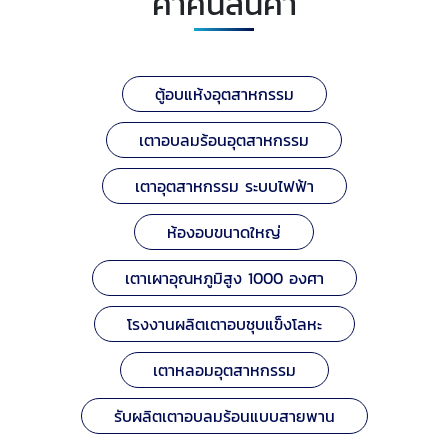
คำค้นสินค้า
ตู้อบแห้งอุตสาหกรรม
เตาอบลมร้อนอุตสาหกรรม
เตาอุตสาหกรรม ระบบไฟฟ้า
ห้องอบขนาดใหญ่
เตาเผาอุณหภูมิสูง 1000 องศา
โรงงานผลิตเตาอบชุบแข็งโลหะ
เตาหลอมอุตสาหกรรม
รับผลิตเตาอบลมร้อนแบบสายพาน