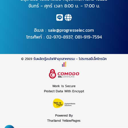
จันทร์ - ศุกร์ เวลา 8:00 น. - 17:00 น.
อีเมล :
sale@progresselec.com
โทรศัพท์ :
02-970-8937
,
081-919-7594
© 2569
รับผลิตตู้อบไฟฟ้าอุตสาหกรรม - โปรเกรสอีเล็คโทรนิค
Work is Secure
Protect Data With Encrypt
Powered By
Thailand YellowPages