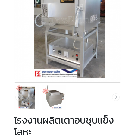
โรงงานผลิตเตาอบชุบแข็ง
โลหะ