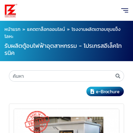
หน้าแรก
»
แคตตาล็อกออนไลน์
»
โรงงานผลิตเตาอบชุบแข็ง
โลหะ
รับผลิตตู้อบไฟฟ้าอุตสาหกรรม - โปรเกรสอีเล็คโท
รนิค
e-Brochure